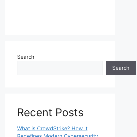
Search
Search
Recent Posts
What is CrowdStrike? How It
Redefines Modern Cybersecurity