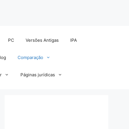
PC
Versões Antigas
IPA
log
Comparação
r
Páginas jurídicas