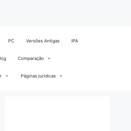
PC
Versões Antigas
IPA
log
Comparação
r
Páginas jurídicas