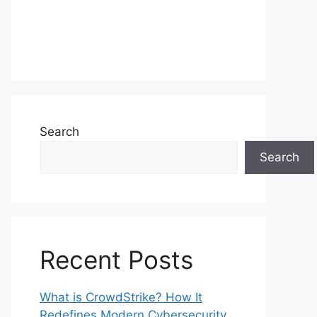
Search
Search
Recent Posts
What is CrowdStrike? How It
Redefines Modern Cybersecurity