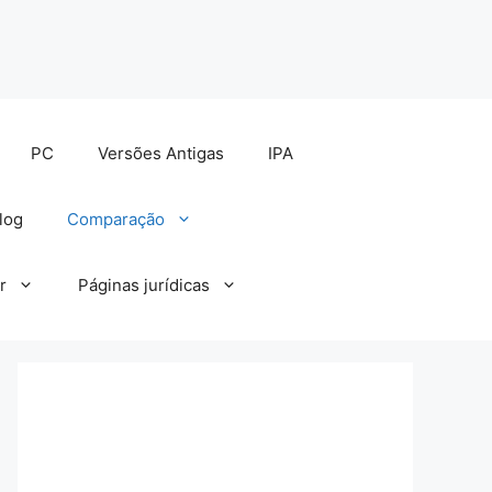
PC
Versões Antigas
IPA
log
Comparação
r
Páginas jurídicas